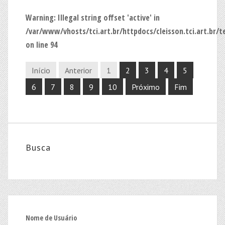
Warning
: Illegal string offset 'active' in
/var/www/vhosts/tci.art.br/httpdocs/cleisson.tci.art.br/
on line
94
Início
Anterior
1
2
3
4
5
6
7
8
9
10
Próximo
Fim
Busca
Nome de Usuário