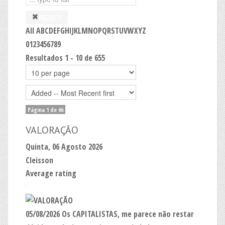
RESET
All
A
B
C
D
E
F
G
H
I
J
K
L
M
N
O
P
Q
R
S
T
U
V
W
X
Y
Z
0
1
2
3
4
5
6
7
8
9
Resultados 1 - 10 de 655
Página 1 de 66
VALORAÇÃO
Quinta, 06 Agosto 2026
Cleisson
Average rating
05/08/2026 Os CAPITALISTAS, me parece não restar